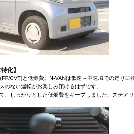
に特化】
/L(FF/CVT)と低燃費。N-VANは低速～中速域での走
スのない運転がお楽しみ頂けるはずです。
て、しっかりとした低燃費をキープしました。ステアリ